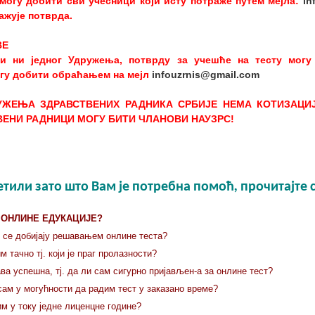
могу добити сви учесници који исту потраже путем мејла:
in
ражује потврда.
ВЕ
ви ни једног Удружења, потврду за учешће на тесту могу
огу добити обраћањем на мејл
infouzrnis@gmail.com
УЖЕЊА ЗДРАВСТВЕНИХ РАДНИКА СРБИЈЕ НЕМА КОТИЗАЦИЈ
ВЕНИ РАДНИЦИ МОГУ БИТИ ЧЛАНОВИ НАУЗРС!
сетили зато што Вам је потребна помоћ, прочитајте 
 ОНЛИНЕ ЕДУКАЦИЈЕ?
је се добијају решавањем онлине теста?
 тачно тј. који је праг пролазности?
ава успешна, тј. да ли сам сигурно пријављен-а за онлине тест?
сам у могућности да радим тест у заказано време?
м у току једне лиценцне године?