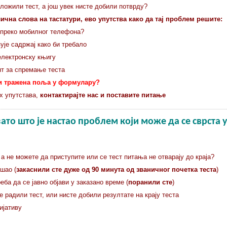
оложили тест, а још увек нисте добили потврду?
ична слова на тастатури, ево упутства како да тај проблем решите:
 преко мобилног телефона?
зује садржај како би требало
електронску књигу
т за спремање теста
ти тражена поља у формулару?
их упутстава,
контактирајте нас и поставите питање
зато што је
настао проблем који може да се сврста у
 а не можете да приступите или се тест питања не отварају до краја?
ошао (
закаснили сте дуже од 90 минута од званичног почетка теста
)
еба да се јавно објави у заказано време (
поранили сте
)
е радили тест, или нисте добили резултате на крају теста
ијативу