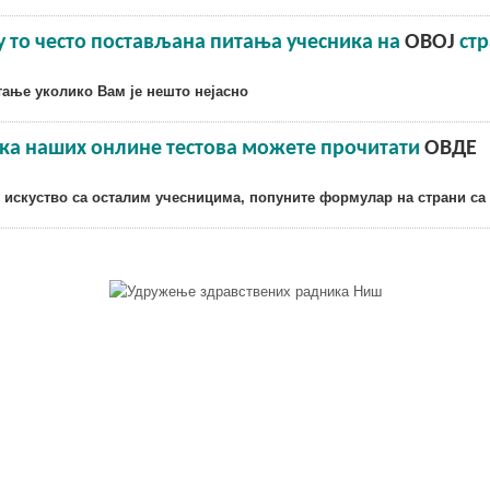
су то често постављана питања учесника на
ОВОЈ
стр
тање уколико Вам је нешто нејасно
ика наших онлине тестова можете прочитати
ОВДЕ
е искуство са осталим учесницима, попуните формулар на страни с