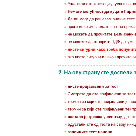
» Уплатили сте котизацију, успешно п
»
Немате могућност да куцате ћирил
» Да ли могу да решавам онлине тест
» програм којим гледате сајт не прика
» не можете да прочитате анимирану 
» не можете да отворите ПДФ докумен
»
нисте сигурни како треба попуни
» ако нисте сигурни и након прочитан
2. На ову страну сте доспели 
»
нисте пријављени
за тест
» Сматрате да сте пријављени за тест
» термин за који сте пријављени је пр
» термин за који сте пријављени тек тр
»
настала је грешка
у систему, док ст
»
одустали сте
од теста на своју иниц
»
започните тест наново