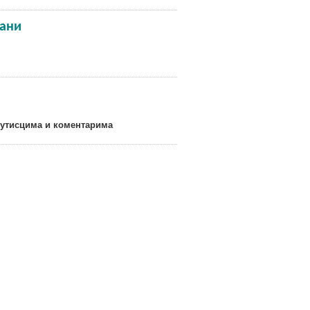
ани
а утисцима и коментарима