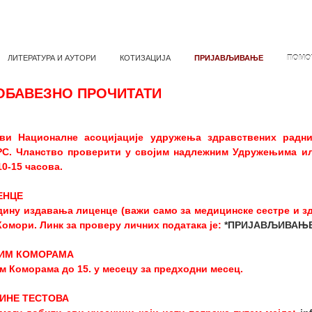
ЛИТЕРАТУРА И АУТОРИ
КОТИЗАЦИЈА
ПРИЈАВЉИВАЊЕ
ПОМО
ОБАВЕЗНО ПРОЧИТАТИ
ви Националне асоцијације удружења здравствених радн
РС. Чланство проверити у својим надлежним Удружењима и
10-15 часова.
ЕНЦЕ
дину издавања лиценце (важи само за медицинске сестре и зд
омори. Линк за проверу личних података је:
*ПРИЈАВЉИВАЊЕ
НИМ КОМОРАМА
 Коморама до 15. у месецу за предходни месец.
ИНЕ ТЕСТОВА