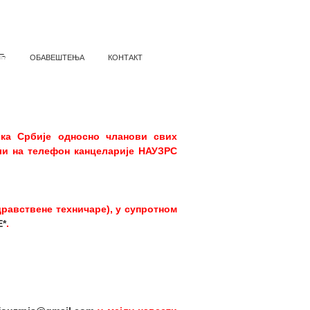
Ћ
ОБАВЕШТЕЊА
КОНТАКТ
ика Србије односно чланови свих
ли на телефон канцеларије НАУЗРС
равствене техничаре), у супротном
*
.