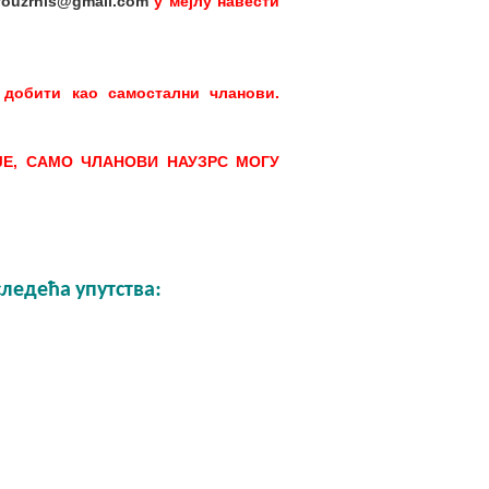
fouzrnis@gmail.com
у мејлу навести
 добити као самостални чланови.
Е, САМО ЧЛАНОВИ НАУЗРС МОГУ
следећа упутства: