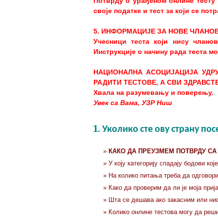
Потврду о урађеном онлине тесту 
своје податке и тест за који се пот
5. ИНФОРМАЦИЈЕ ЗА НОВЕ ЧЛАНО
Учесници теста који нису члано
Инструкције о начину рада теста м
НАЦИОНАЛНА АСОЦИЈАЦИЈА УДР
РАДИТИ ТЕСТОВЕ, А СВИ ЗДРАВСТ
Хвала на разумевању и поверењу.
Увек са Вама, УЗР Ниш
1. Уколико сте ову страну по
»
КАКО ДА ПРЕУЗМЕМ ПОТВРДУ СА
» У коју категорију спадају бодови ко
» На колико питања треба да одговорим
» Како да проверим да ли је моја приј
» Шта се дешава ако закасним или ни
» Колико онлине тестова могу да реши